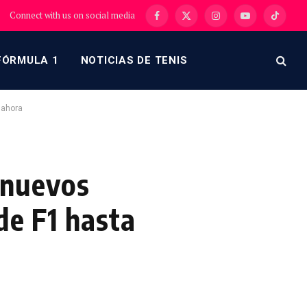
Connect with us on social media
Facebook
X
Instagram
YouTube
TikTok
(Twitter)
FÓRMULA 1
NOTICIAS DE TENIS
 ahora
s nuevos
de F1 hasta