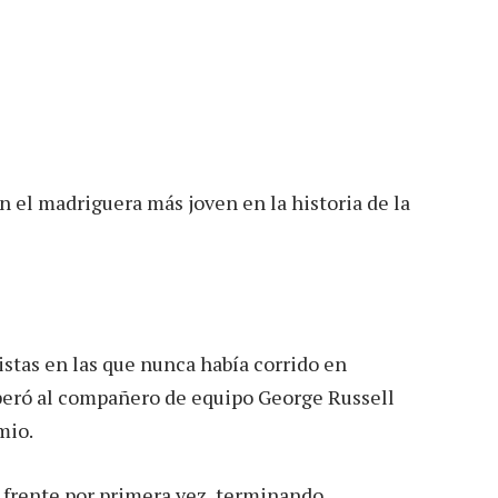
s
n el madriguera más joven en la historia de la
stas en las que nunca había corrido en
eró al compañero de equipo George Russell
mio.
 frente por primera vez, terminando