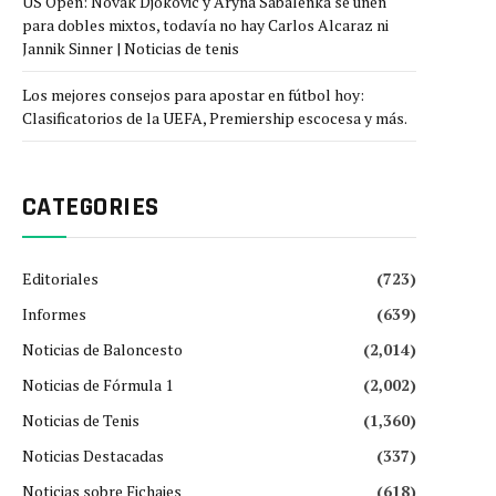
US Open: Novak Djokovic y Aryna Sabalenka se unen
para dobles mixtos, todavía no hay Carlos Alcaraz ni
Jannik Sinner | Noticias de tenis
Los mejores consejos para apostar en fútbol hoy:
Clasificatorios de la UEFA, Premiership escocesa y más.
CATEGORIES
Editoriales
(723)
Informes
(639)
Noticias de Baloncesto
(2,014)
Noticias de Fórmula 1
(2,002)
Noticias de Tenis
(1,360)
Noticias Destacadas
(337)
Noticias sobre Fichajes
(618)