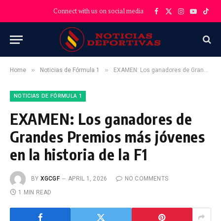
Connect with us on social media
Facebook
X
Instagram
YouTube
TikT
(Twitter)
»
»
Home
Noticias de Fórmula 1
EXAMEN: Los ganadores de Grandes Premios más jóvenes en la historia de la F1
NOTICIAS DE FÓRMULA 1
EXAMEN: Los ganadores de
Grandes Premios más jóvenes
en la historia de la F1
BY
XGCGF
APRIL 1, 2026
NO COMMENTS
1 MIN READ