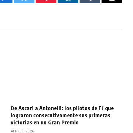
Facebook
Twitter
Pinterest
LinkedIn
Tumblr
Email
De Ascari a Antonelli: los pilotos de F1 que
lograron consecutivamente sus primeras
victorias en un Gran Premio
APRIL 6, 2026