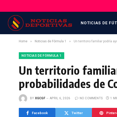
NOTICIAS DE FÚ
»
»
Home
Noticias de Fórmula 1
Un territorio familiar podría 
NOTICIAS DE FÓRMULA 1
Un territorio famili
probabilidades de C
BY
XGCGF
APRIL 6, 2026
NO COMMENTS
1 M
Facebook
Twitter
Pinter