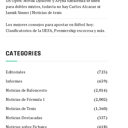
US Open: Novak Djokovic y Aryna Sabalenka se unen
para dobles mixtos, todavía no hay Carlos Alcaraz ni
Jannik Sinner | Noticias de tenis
Los mejores consejos para apostar en fútbol hoy:
Clasificatorios de la UEFA, Premiership escocesa y más.
CATEGORIES
Editoriales
(723)
Informes
(639)
Noticias de Baloncesto
(2,014)
Noticias de Fórmula 1
(2,002)
Noticias de Tenis
(1,360)
Noticias Destacadas
(337)
Noticias sobre Fichajes
(618)