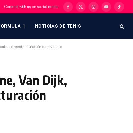
Connect with us on social media
Facebook
X
Instagram
YouTube
TikTok
(Twitter)
FÓRMULA 1
NOTICIAS DE TENIS
portante reestructuración este verano
ne, Van Dijk,
turación