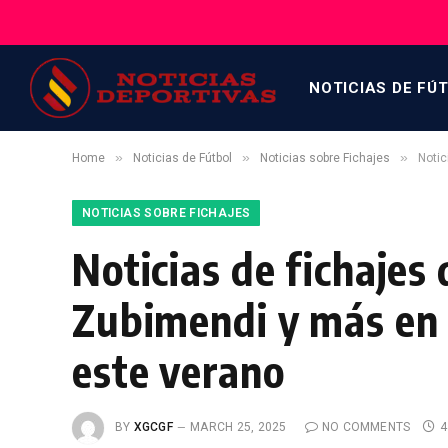
NOTICIAS DE FÚ
»
»
»
Home
Noticias de Fútbol
Noticias sobre Fichajes
Notic
NOTICIAS SOBRE FICHAJES
Noticias de fichajes
Zubimendi y más en 
este verano
BY
XGCGF
MARCH 25, 2025
NO COMMENTS
4