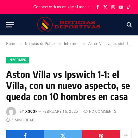
Connect with us on social media
Facebook
X
Instagram
YouTube
TikT
(Twitter)
»
»
»
Home
Noticias de Fútbol
Informes
Aston Villa vs Ipswich 1-1: el Villa, con un nuevo aspecto, se queda con 10 hombres en casa
INFORMES
Aston Villa vs Ipswich 1-1: el
Villa, con un nuevo aspecto, se
queda con 10 hombres en casa
BY
XGCGF
FEBRUARY 15, 2025
NO COMMENTS
5 MINS READ