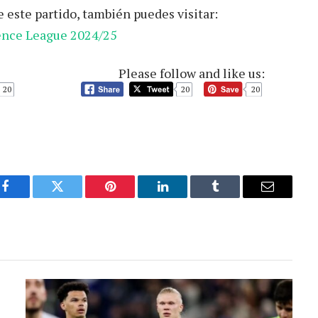
 este partido, también puedes visitar:
rence League 2024/25
Please follow and like us:
20
20
20
Facebook
Twitter
Pinterest
LinkedIn
Tumblr
Email