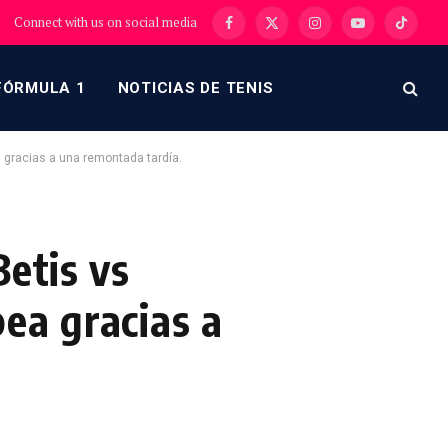
Connect with us on social media
Facebook
X
Instagram
YouTube
TikTok
(Twitter)
FÓRMULA 1
NOTICIAS DE TENIS
ea gracias a una remontada tardía.
Betis vs
pea gracias a