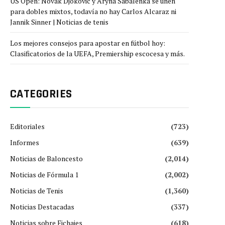
US Open: Novak Djokovic y Aryna Sabalenka se unen
para dobles mixtos, todavía no hay Carlos Alcaraz ni
Jannik Sinner | Noticias de tenis
Los mejores consejos para apostar en fútbol hoy:
Clasificatorios de la UEFA, Premiership escocesa y más.
CATEGORIES
Editoriales
(723)
Informes
(639)
Noticias de Baloncesto
(2,014)
Noticias de Fórmula 1
(2,002)
Noticias de Tenis
(1,360)
Noticias Destacadas
(337)
Noticias sobre Fichajes
(618)