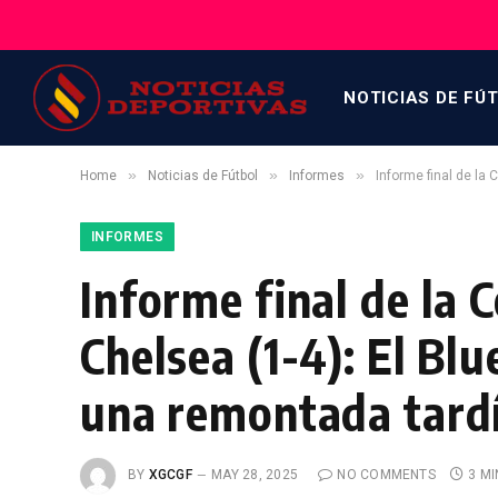
NOTICIAS DE FÚ
»
»
»
Home
Noticias de Fútbol
Informes
Informe final de la 
INFORMES
Informe final de la 
Chelsea (1-4): El Blu
una remontada tardí
BY
XGCGF
MAY 28, 2025
NO COMMENTS
3 M