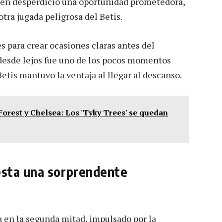
ién desperdició una oportunidad prometedora,
otra jugada peligrosa del Betis.
s para crear ocasiones claras antes del
 desde lejos fue uno de los pocos momentos
etis mantuvo la ventaja al llegar al descanso.
orest y Chelsea: Los 'Tyky Trees' se quedan
esta una sorprendente
 en la segunda mitad, impulsado por la