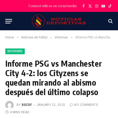
Connect with us on social media
Facebook
X
Instagram
YouTube
TikT
(Twitter)
»
»
»
Home
Noticias de Fútbol
Informes
Informe PSG vs Manchester City 4-2: los Cityzens se quedan mirando al abismo después del último colapso
INFORMES
Informe PSG vs Manchester
City 4-2: los Cityzens se
quedan mirando al abismo
después del último colapso
BY
XGCGF
JANUARY 22, 2025
NO COMMENTS
4 MINS READ