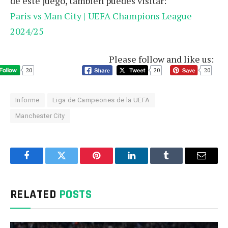
de este juego, también puedes visitar:
Paris vs Man City | UEFA Champions League
2024/25
Please follow and like us:
20
20
20
Informe
Liga de Campeones de la UEFA
Manchester City
Facebook
Twitter
Pinterest
LinkedIn
Tumblr
Email
RELATED
POSTS