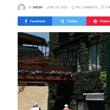
BY
XGCGF
JUNE 24, 2026
NO COMMENTS
5 M
Facebook
Twitter
Pinter