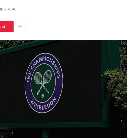
INS READ
est