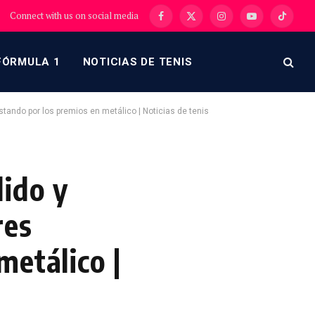
Connect with us on social media
Facebook
X
Instagram
YouTube
TikTok
(Twitter)
FÓRMULA 1
NOTICIAS DE TENIS
tando por los premios en metálico | Noticias de tenis
ido y
res
metálico |