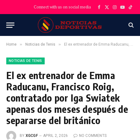
Connect with us on social media
Facebook
X
Instagram
YouTube
TikT
(Twitter)
»
»
Home
Noticias de Tenis
El ex entrenador de Emma Raducanu, Francisco Roig, contratado por Iga Swiatek apenas dos meses después de separarse del británico
NOTICIAS DE TENIS
El ex entrenador de Emma
Raducanu, Francisco Roig,
contratado por Iga Swiatek
apenas dos meses después de
separarse del británico
BY
XGCGF
APRIL 2, 2026
NO COMMENTS