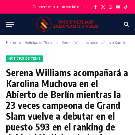
Connect with us on social media
Facebook
X
Instagram
YouTube
TikT
(Twitter)
»
»
Home
Noticias de Tenis
Serena Williams acompañará a Karolina Muchova en el Abierto de Berlín mientras la 23 veces campeona de Grand Slam vuelve a debutar en el puesto 593 en el ranking de dobles | Noticias de tenis
NOTICIAS DE TENIS
Serena Williams acompañará a
Karolina Muchova en el
Abierto de Berlín mientras la
23 veces campeona de Grand
Slam vuelve a debutar en el
puesto 593 en el ranking de