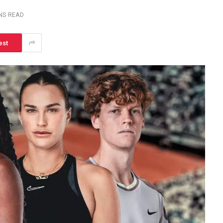
INS READ
est