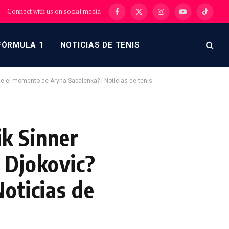
Connect with us on social media
Facebook
X
Instagram
YouTube
TikTok
(Twitter)
FÓRMULA 1
NOTICIAS DE TENIS
ste el momento de Aryna Sabalenka? | Noticias de tenis
ik Sinner
 Djokovic?
oticias de