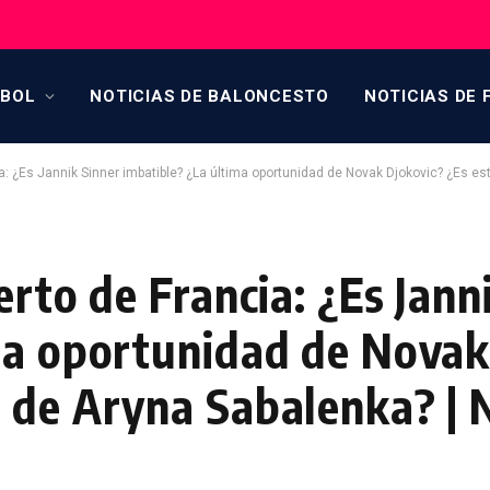
TBOL
NOTICIAS DE BALONCESTO
NOTICIAS DE 
a: ¿Es Jannik Sinner imbatible? ¿La última oportunidad de Novak Djokovic? ¿Es e
erto de Francia: ¿Es Jann
ma oportunidad de Novak
 de Aryna Sabalenka? | N