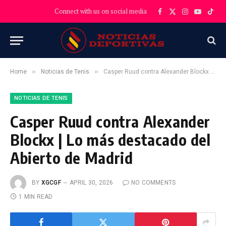
Connect with us on social media
Facebook
X
Instagram
YouTube
TikT
(Twitter)
»
»
Home
Noticias de Tenis
Casper Ruud contra Alexander Blockx | Lo más destacado del Abierto de Madrid
NOTICIAS DE TENIS
Casper Ruud contra Alexander
Blockx | Lo más destacado del
Abierto de Madrid
BY
XGCGF
APRIL 30, 2026
NO COMMENTS
1 MIN READ