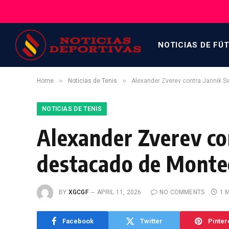
NOTICIAS DE FÚ
»
»
Home
Noticias de Tenis
Alexander Zverev contra Jannik S
NOTICIAS DE TENIS
Alexander Zverev con
destacado de Monte
BY
XGCGF
APRIL 11, 2026
NO COMMENTS
1 
Facebook
Twitter
Pinter