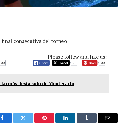
a final consecutiva del torneo
Please follow and like us:
20
20
20
| Lo más destacado de Montecarlo
Facebook
Twitter
Pinterest
LinkedIn
Tumblr
Email