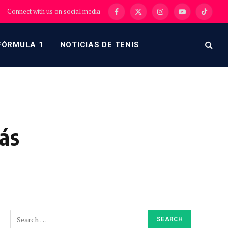
Connect with us on social media
Facebook
X
Instagram
YouTube
TikTok
(Twitter)
FÓRMULA 1
NOTICIAS DE TENIS
más