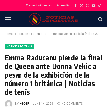
Connect with us on social media
Facebook
X
Instagram
YouTube
TikT
(Twitter)
»
»
Home
Noticias de Tenis
Emma Raducanu pierde la final de Queen ante Donna Vekic a pesar de la exhibición de la número 1 británica | Noticias de tenis
NOTICIAS DE TENIS
Emma Raducanu pierde la final
de Queen ante Donna Vekic a
pesar de la exhibición de la
número 1 británica | Noticias
de tenis
BY
XGCGF
JUNE 14, 2026
NO COMMENTS