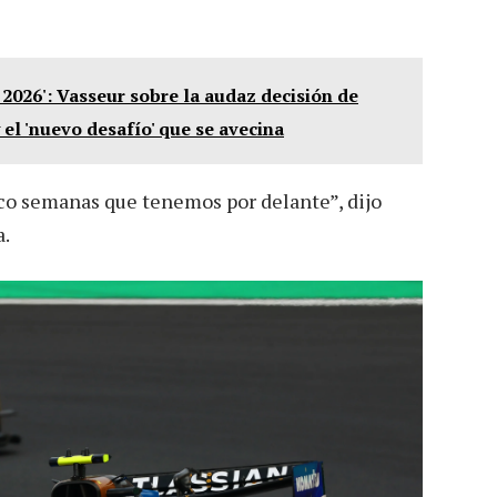
026': Vasseur sobre la audaz decisión de
el 'nuevo desafío' que se avecina
o semanas que tenemos por delante”, dijo
a.