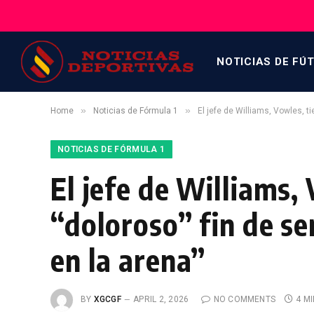
NOTICIAS DE FÚ
»
»
Home
Noticias de Fórmula 1
El jefe de Williams, Vowles, 
NOTICIAS DE FÓRMULA 1
El jefe de Williams,
“doloroso” fin de s
en la arena”
BY
XGCGF
APRIL 2, 2026
NO COMMENTS
4 M