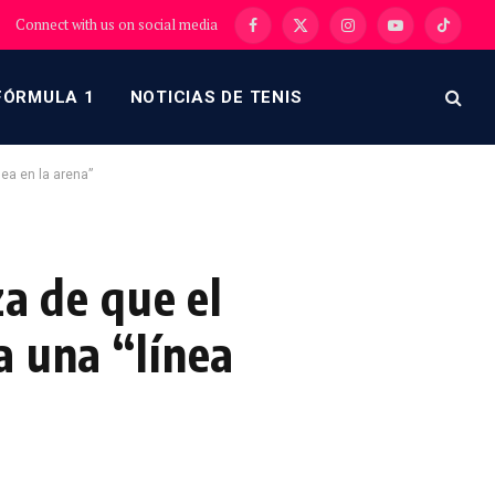
Connect with us on social media
Facebook
X
Instagram
YouTube
TikTok
(Twitter)
FÓRMULA 1
NOTICIAS DE TENIS
nea en la arena”
za de que el
a una “línea