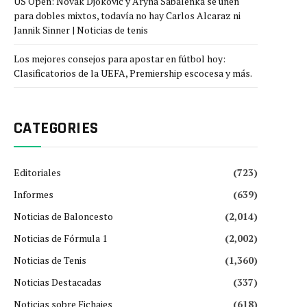
US Open: Novak Djokovic y Aryna Sabalenka se unen
para dobles mixtos, todavía no hay Carlos Alcaraz ni
Jannik Sinner | Noticias de tenis
Los mejores consejos para apostar en fútbol hoy:
Clasificatorios de la UEFA, Premiership escocesa y más.
CATEGORIES
Editoriales
(723)
Informes
(639)
Noticias de Baloncesto
(2,014)
Noticias de Fórmula 1
(2,002)
Noticias de Tenis
(1,360)
Noticias Destacadas
(337)
Noticias sobre Fichajes
(618)