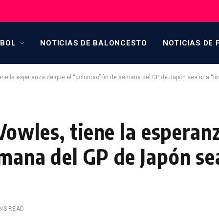
TBOL
NOTICIAS DE BALONCESTO
NOTICIAS DE 
tiene la esperanza de que el “doloroso” fin de semana del GP de Japón sea una “lí
 Vowles, tiene la esperan
emana del GP de Japón se
INS READ