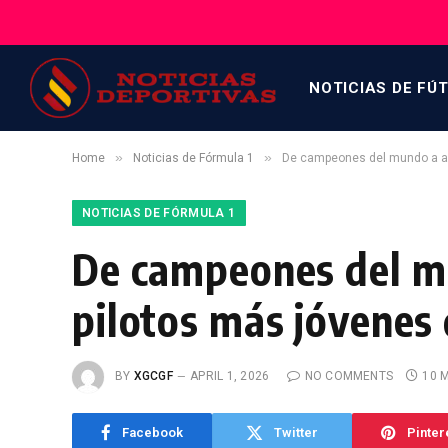
NOTICIAS DE FÚ
»
»
Home
Noticias de Fórmula 1
De campeones del mundo a aspi
NOTICIAS DE FÓRMULA 1
De campeones del mun
pilotos más jóvenes q
BY
XGCGF
APRIL 1, 2026
NO COMMENTS
10 
Facebook
Twitter
Pinter