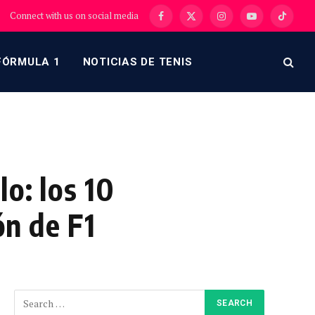
Connect with us on social media
Facebook
X
Instagram
YouTube
TikTok
(Twitter)
FÓRMULA 1
NOTICIAS DE TENIS
o: los 10
ón de F1