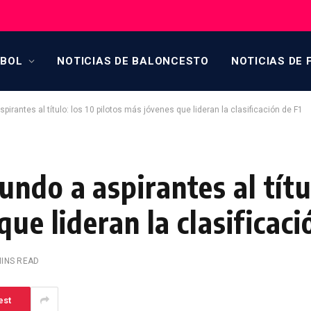
TBOL
NOTICIAS DE BALONCESTO
NOTICIAS DE 
rantes al título: los 10 pilotos más jóvenes que lideran la clasificación de F1
do a aspirantes al títul
ue lideran la clasificaci
MINS READ
est