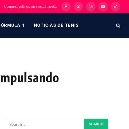
Connect with us on social media
Facebook
X
Instagram
YouTube
TikTok
(Twitter)
FÓRMULA 1
NOTICIAS DE TENIS
 impulsando