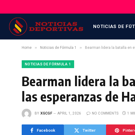
NOTICIAS DE FÚ
»
»
Home
Noticias de Fórmula 1
Bearman lidera la batalla en
NOTICIAS DE FÓRMULA 1
Bearman lidera la b
las esperanzas de H
BY
XGCGF
APRIL 1, 2026
NO COMMENTS
1 M
Facebook
Twitter
Pinter