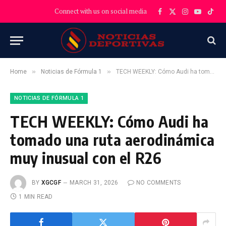
Connect with us on social media
Facebook
X
Instagram
YouTube
TikT
(Twitter)
»
»
Home
Noticias de Fórmula 1
TECH WEEKLY: Cómo Audi ha tomado una ruta aerodinámica muy inusual con el R26
NOTICIAS DE FÓRMULA 1
TECH WEEKLY: Cómo Audi ha
tomado una ruta aerodinámica
muy inusual con el R26
BY
XGCGF
MARCH 31, 2026
NO COMMENTS
1 MIN READ