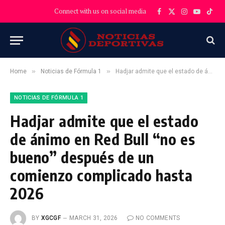
Connect with us on social media
Facebook
X
Instagram
YouTube
TikT
(Twitter)
»
»
Home
Noticias de Fórmula 1
Hadjar admite que el estado de ánimo en Red Bull “no es bueno” después de un comienzo complicado hasta 2026
NOTICIAS DE FÓRMULA 1
Hadjar admite que el estado
de ánimo en Red Bull “no es
bueno” después de un
comienzo complicado hasta
2026
BY
XGCGF
MARCH 31, 2026
NO COMMENTS