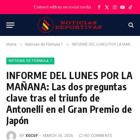
Connect with us on social media
Facebook
X
Instagram
YouTube
TikT
(Twitter)
»
»
Home
Noticias de Fórmula 1
INFORME DEL LUNES POR LA MAÑANA: Las dos preguntas clave tras el triunfo de Antonelli en el Gran Premio de Japón
NOTICIAS DE FÓRMULA 1
INFORME DEL LUNES POR LA
MAÑANA: Las dos preguntas
clave tras el triunfo de
Antonelli en el Gran Premio de
Japón
BY
XGCGF
MARCH 30, 2026
NO COMMENTS