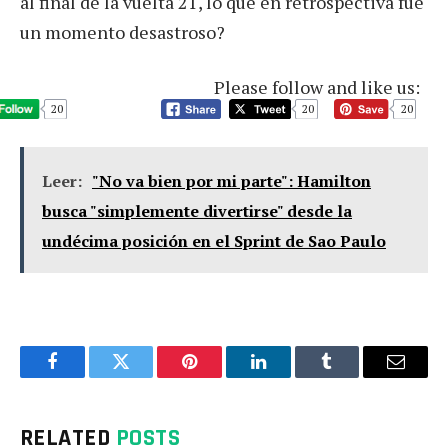
al final de la vuelta 21, lo que en retrospectiva fue
un momento desastroso?
Please follow and like us:
20
20
20
Leer:
"No va bien por mi parte": Hamilton
busca "simplemente divertirse" desde la
undécima posición en el Sprint de Sao Paulo
Facebook
Twitter
Pinterest
LinkedIn
Tumblr
Email
RELATED
POSTS