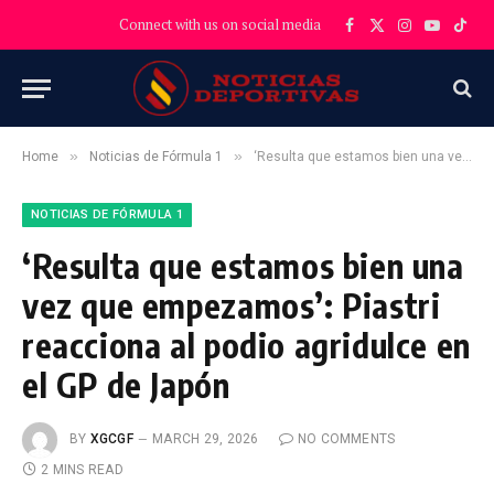
Connect with us on social media
Facebook
X
Instagram
YouTube
TikT
(Twitter)
»
»
Home
Noticias de Fórmula 1
‘Resulta que estamos bien una vez que empezamos’: Piastri reacciona al podio agridulce en el GP de Japón
NOTICIAS DE FÓRMULA 1
‘Resulta que estamos bien una
vez que empezamos’: Piastri
reacciona al podio agridulce en
el GP de Japón
BY
XGCGF
MARCH 29, 2026
NO COMMENTS
2 MINS READ