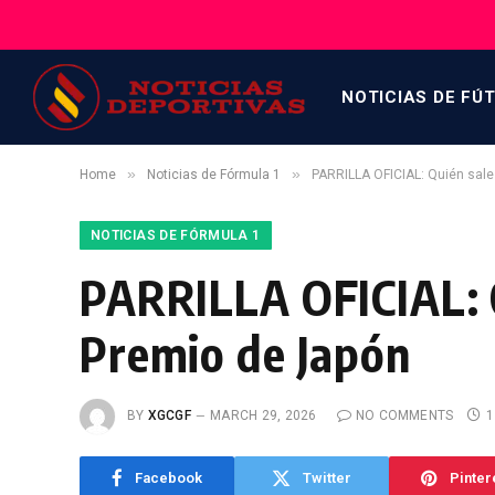
NOTICIAS DE FÚ
»
»
Home
Noticias de Fórmula 1
PARRILLA OFICIAL: Quién sale
NOTICIAS DE FÓRMULA 1
PARRILLA OFICIAL: Q
Premio de Japón
BY
XGCGF
MARCH 29, 2026
NO COMMENTS
1
Facebook
Twitter
Pinter