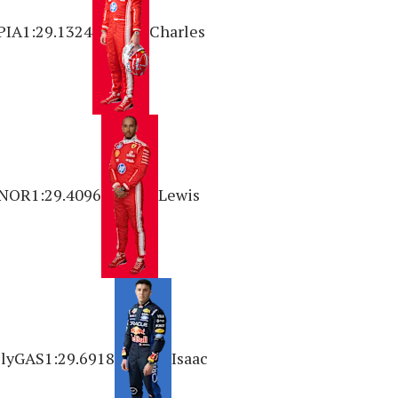
iPIA1:29.1324
Charles
sNOR1:29.4096
Lewis
slyGAS1:29.6918
Isaac