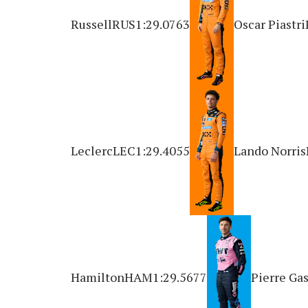
RussellRUS1:29.0763
Oscar Piastr
LeclercLEC1:29.4055
Lando Norri
HamiltonHAM1:29.5677
Pierre Ga