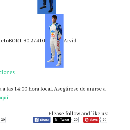
oletoBOR1:30.27410
Arvid
aciones
a las 14:00 hora local. Asegúrese de unirse a
aquí
.
Please follow and like us:
20
20
20