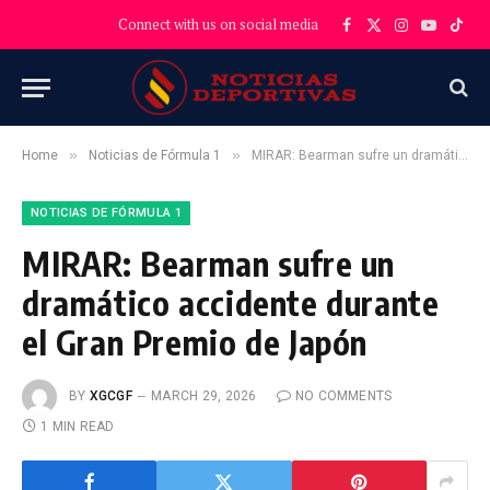
Connect with us on social media
Facebook
X
Instagram
YouTube
TikT
(Twitter)
»
»
Home
Noticias de Fórmula 1
MIRAR: Bearman sufre un dramático accidente durante el Gran Premio de Japón
NOTICIAS DE FÓRMULA 1
MIRAR: Bearman sufre un
dramático accidente durante
el Gran Premio de Japón
BY
XGCGF
MARCH 29, 2026
NO COMMENTS
1 MIN READ