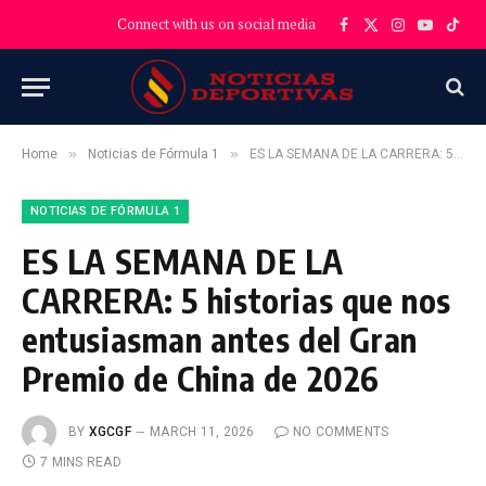
Connect with us on social media
Facebook
X
Instagram
YouTube
TikT
(Twitter)
»
»
Home
Noticias de Fórmula 1
ES LA SEMANA DE LA CARRERA: 5 historias que nos entusiasman antes del Gran Premio de China de 2026
NOTICIAS DE FÓRMULA 1
ES LA SEMANA DE LA
CARRERA: 5 historias que nos
entusiasman antes del Gran
Premio de China de 2026
BY
XGCGF
MARCH 11, 2026
NO COMMENTS
7 MINS READ