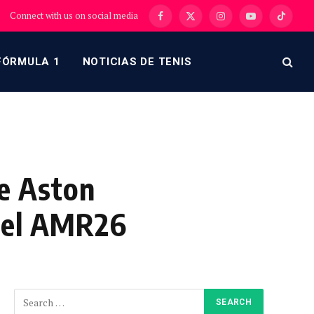
Connect with us on social media
Facebook
X
Instagram
YouTube
TikTok
(Twitter)
FÓRMULA 1
NOTICIAS DE TENIS
e Aston
 del AMR26