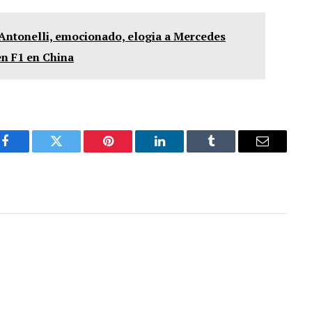
 Antonelli, emocionado, elogia a Mercedes
en F1 en China
Facebook
Twitter
Pinterest
LinkedIn
Tumblr
Email