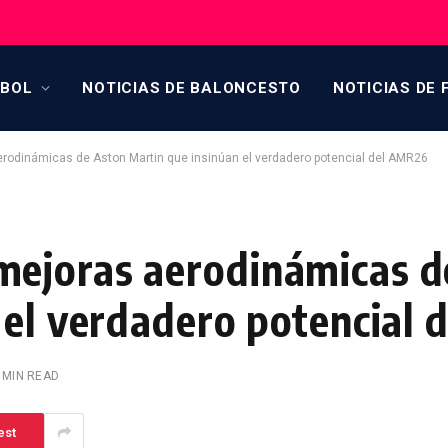
TBOL
NOTICIAS DE BALONCESTO
NOTICIAS DE 
rodinámicas de Aston Martin que insinúan el verdadero potencial del AMR26
ejoras aerodinámicas d
 el verdadero potencial
 MIN READ
est