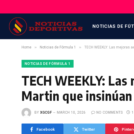
NOTICIAS DE FÚ
»
»
Home
Noticias de Fórmula 1
TECH WEEKLY: Las mejoras ae
NOTICIAS DE FÓRMULA 1
TECH WEEKLY: Las m
Martin que insinúan
BY
XGCGF
MARCH 10, 2026
NO COMMENTS
1
Facebook
Twitter
Pinter