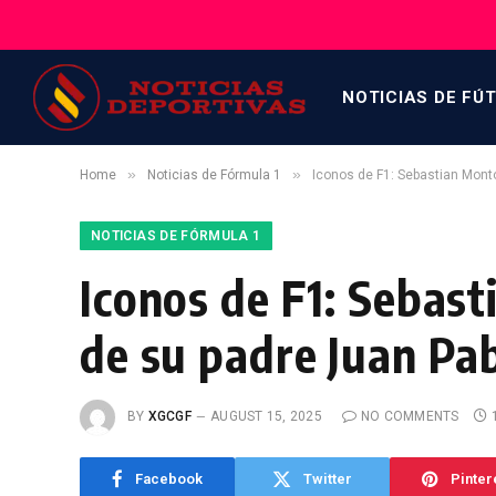
NOTICIAS DE FÚ
»
»
Home
Noticias de Fórmula 1
Iconos de F1: Sebastian Mont
NOTICIAS DE FÓRMULA 1
Iconos de F1: Sebast
de su padre Juan Pa
BY
XGCGF
AUGUST 15, 2025
NO COMMENTS
Facebook
Twitter
Pinter