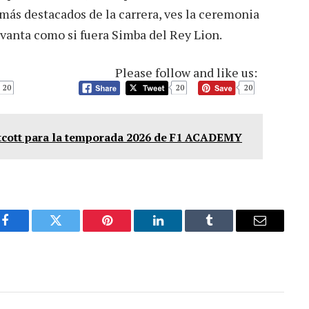
 más destacados de la carrera, ves la ceremonia
evanta como si fuera Simba del Rey Lion.
Please follow and like us:
20
20
20
tcott para la temporada 2026 de F1 ACADEMY
Facebook
Twitter
Pinterest
LinkedIn
Tumblr
Email