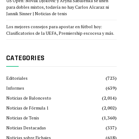
US Open: Novak Djokovic y Aryna Sabalenka se unen
para dobles mixtos, todavía no hay Carlos Alcaraz ni
Jannik Sinner | Noticias de tenis
Los mejores consejos para apostar en fútbol hoy:
Clasificatorios de la UEFA, Premiership escocesa y más.
CATEGORIES
Editoriales
(723)
Informes
(639)
Noticias de Baloncesto
(2,014)
Noticias de Fórmula 1
(2,002)
Noticias de Tenis
(1,360)
Noticias Destacadas
(337)
Noticias sobre Fichajes
(618)