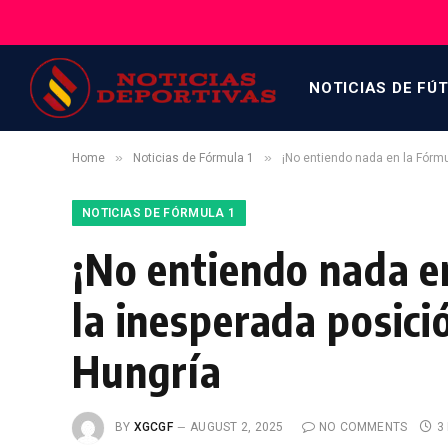
NOTICIAS DE FÚ
»
»
Home
Noticias de Fórmula 1
¡No entiendo nada en la Fórmul
NOTICIAS DE FÓRMULA 1
¡No entiendo nada en
la inesperada posició
Hungría
BY
XGCGF
AUGUST 2, 2025
NO COMMENTS
3