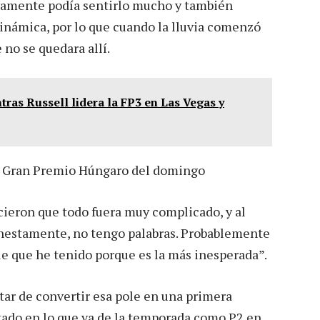
tivamente podía sentirlo mucho y también
odinámica, por lo que cuando la lluvia comenzó
 no se quedara allí.
as Russell lidera la FP3 en Las Vegas y
 el Gran Premio Húngaro del domingo
cieron que todo fuera muy complicado, y al
Honestamente, no tengo palabras. Probablemente
le que he tenido porque es la más inesperada”.
atar de convertir esa pole en una primera
ltado en lo que va de la temporada como P2 en