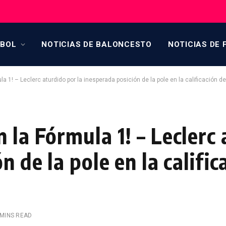
TBOL
NOTICIAS DE BALONCESTO
NOTICIAS DE 
a 1! – Leclerc aturdido por la inesperada posición de la pole en la calificación d
 la Fórmula 1! – Leclerc
n de la pole en la calific
 MINS READ