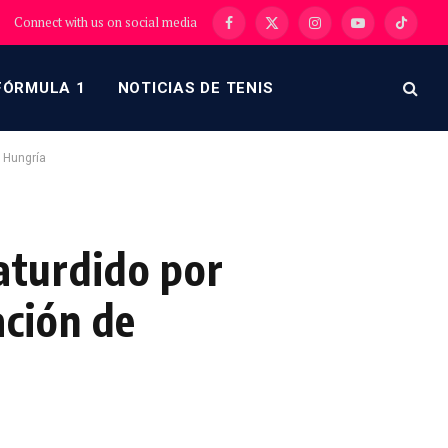
Connect with us on social media
Facebook
X
Instagram
YouTube
TikTok
(Twitter)
FÓRMULA 1
NOTICIAS DE TENIS
e Hungría
 aturdido por
ación de