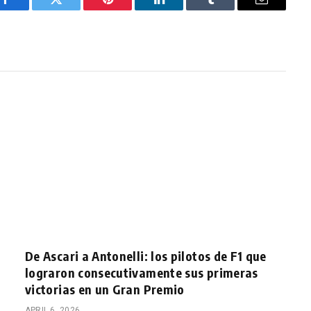
Facebook
Twitter
Pinterest
LinkedIn
Tumblr
Email
De Ascari a Antonelli: los pilotos de F1 que
lograron consecutivamente sus primeras
victorias en un Gran Premio
APRIL 6, 2026