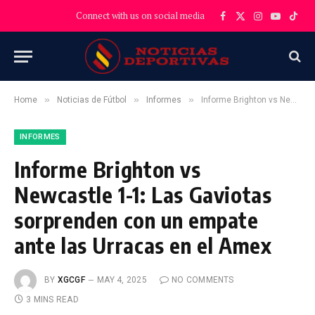
Connect with us on social media
Facebook
X
Instagram
YouTube
TikT
(Twitter)
»
»
»
Home
Noticias de Fútbol
Informes
Informe Brighton vs Newcastle 1-1: Las Gaviotas sorprenden con un empate ante las Urracas en el Amex
INFORMES
Informe Brighton vs
Newcastle 1-1: Las Gaviotas
sorprenden con un empate
ante las Urracas en el Amex
BY
XGCGF
MAY 4, 2025
NO COMMENTS
3 MINS READ