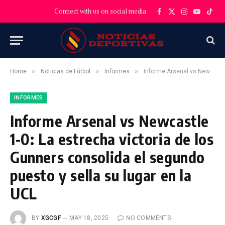
Connect with us on social media
Facebook
X
Instagram
YouTube
TikT
(Twitter)
»
»
»
Home
Noticias de Fútbol
Informes
Informe Arsenal vs Newcastle 1-0: La estrecha victoria de los Gunners consolida el segundo puesto y sella su lugar en la UCL
INFORMES
Informe Arsenal vs Newcastle
1-0: La estrecha victoria de los
Gunners consolida el segundo
puesto y sella su lugar en la
UCL
BY
XGCGF
MAY 18, 2025
NO COMMENTS