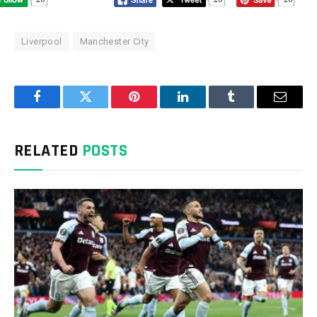
Liverpool
Manchester City
Facebook
Twitter
Pinterest
LinkedIn
Tumblr
Email
RELATED
POSTS