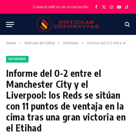
Connect with us on social media
Facebook
X
Instagram
YouTube
TikT
(Twitter)
»
»
»
Home
Noticias de Fútbol
Informes
Informe del 0-2 entre el Manchester City y el Liverpool: los Reds se sitúan con 11 puntos de ventaja en la cima tras una gran victoria en el Etihad
INFORMES
Informe del 0-2 entre el
Manchester City y el
Liverpool: los Reds se sitúan
con 11 puntos de ventaja en la
cima tras una gran victoria en
el Etihad