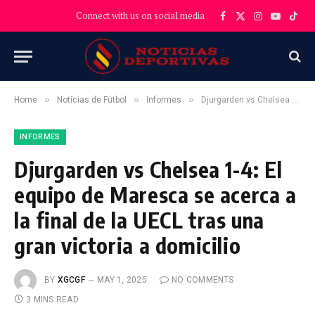
Connect with us on social media
Facebook
X
Instagram
YouTube
TikT
(Twitter)
»
»
»
Home
Noticias de Fútbol
Informes
Djurgarden vs Chelsea 1-4: El equipo de Maresca se acerca a la final de la UECL tras una gran victoria a domicilio
INFORMES
Djurgarden vs Chelsea 1-4: El
equipo de Maresca se acerca a
la final de la UECL tras una
gran victoria a domicilio
BY
XGCGF
MAY 1, 2025
NO COMMENTS
3 MINS READ