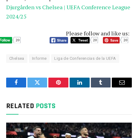
Djurgården vs Chelsea | UEFA Conference League
2024/25
Please follow and like us:
20
20
20
Chelsea
Informe
Liga de Conferencias de la UEFA
Facebook
Twitter
Pinterest
LinkedIn
Tumblr
Email
RELATED
POSTS