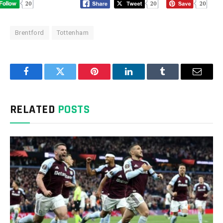
20
20
20
Brentford
Tottenham
Facebook
Twitter
Pinterest
LinkedIn
Tumblr
Email
RELATED
POSTS