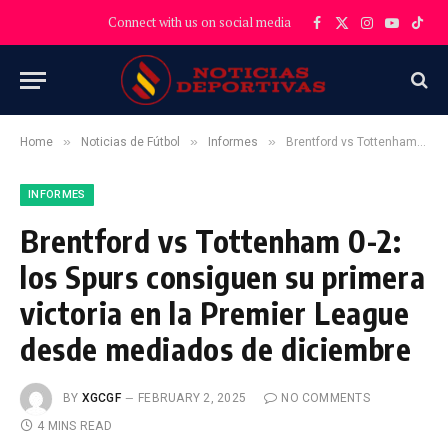
Connect with us on social media
Facebook
X
Instagram
YouTube
TikT
(Twitter)
»
»
»
Home
Noticias de Fútbol
Informes
Brentford vs Tottenham 0-2: los Spurs consiguen su primera victoria en la Premier League desde mediados de diciembre
INFORMES
Brentford vs Tottenham 0-2:
los Spurs consiguen su primera
victoria en la Premier League
desde mediados de diciembre
BY
XGCGF
FEBRUARY 2, 2025
NO COMMENTS
4 MINS READ