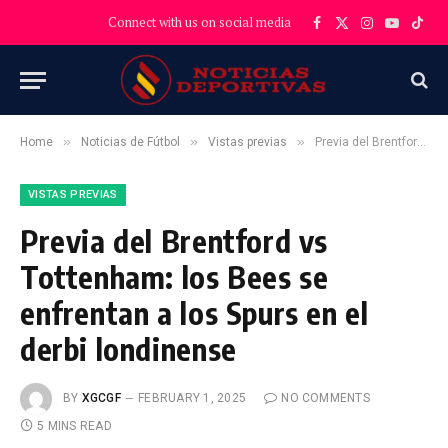
Connect with us on social media
Facebook
X
Instagram
YouTube
TikT
(Twitter)
»
»
»
Home
Noticias de Fútbol
Vistas previas
Previa del Brentford vs Tottenham: los Bees se enfrentan a los Spurs en el derbi londinense
VISTAS PREVIAS
Previa del Brentford vs
Tottenham: los Bees se
enfrentan a los Spurs en el
derbi londinense
BY
XGCGF
FEBRUARY 1, 2025
NO COMMENTS
5 MINS READ