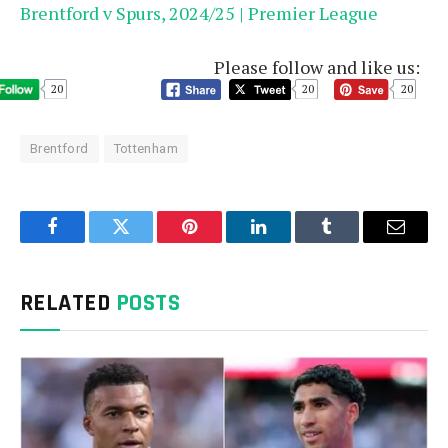
Brentford v Spurs, 2024/25 | Premier League
Please follow and like us:
20
20
20
Brentford
Tottenham
Facebook
Twitter
Pinterest
LinkedIn
Tumblr
Email
RELATED
POSTS