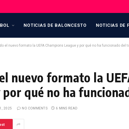
TBOL
NOTICIAS DE BALONCESTO
NOTICIAS DE 
o el nuevo formato la UEFA Champions League y por qué no ha funcionado del t
el nuevo formato la UE
por qué no ha funcionad
1, 2025
NO COMMENTS
6 MINS READ
est