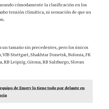
urando cómodamente la clasificación en los
hubo tensión climática, ni sensación de que un
ón.
a un tamaño sin precedentes, pero los únicos
 VfB Stuttgart, Shakhtar Donetsk, Bolonia, FK
, RB Leipzig, Girona, RB Salzburgo, Slovan
 equipo de Emery lo tiene todo por delante en
ncia