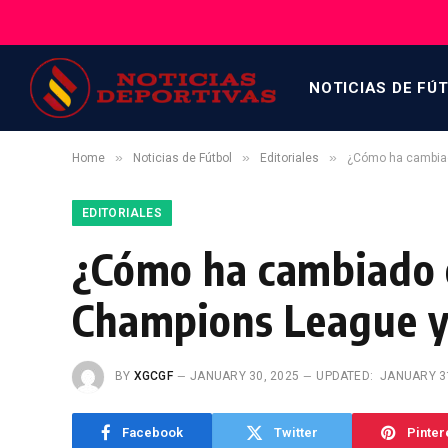
NOTICIAS DE FÚ
»
»
»
Home
Noticias de Fútbol
Editoriales
¿Cómo ha cambiad
EDITORIALES
¿Cómo ha cambiado 
Champions League y 
BY
XGCGF
JANUARY 30, 2025
UPDATED:
JANUARY 3
Facebook
Twitter
Pinter