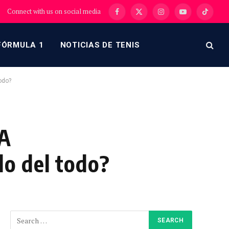
Connect with us on social media
Facebook
X
Instagram
YouTube
TikTok
(Twitter)
FÓRMULA 1
NOTICIAS DE TENIS
odo?
FA
o del todo?