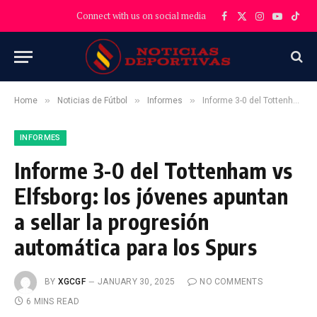
Connect with us on social media
Facebook
X
Instagram
YouTube
TikT
(Twitter)
»
»
»
Home
Noticias de Fútbol
Informes
Informe 3-0 del Tottenham vs Elfsborg: los jóvenes apuntan a sellar la progresión automática para los Spurs
INFORMES
Informe 3-0 del Tottenham vs
Elfsborg: los jóvenes apuntan
a sellar la progresión
automática para los Spurs
BY
XGCGF
JANUARY 30, 2025
NO COMMENTS
6 MINS READ