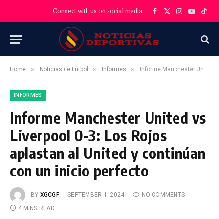
Connect with us on social media
Facebook
X
Instagram
YouTube
TikT
(Twitter)
»
»
»
Home
Noticias de Fútbol
Informes
Informe Manchester United vs Liverpool 0-3: Los Rojos aplastan al United y continúan con un inicio perfecto
INFORMES
Informe Manchester United vs
Liverpool 0-3: Los Rojos
aplastan al United y continúan
con un inicio perfecto
BY
XGCGF
SEPTEMBER 1, 2024
NO COMMENTS
4 MINS READ