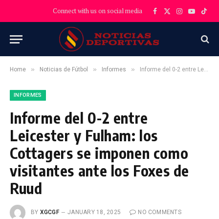
Connect with us on social media
Facebook
X
Instagram
YouTube
TikT
(Twitter)
»
»
»
Home
Noticias de Fútbol
Informes
Informe del 0-2 entre Leicester y Fulham: los Cottagers se imponen como visitantes ante los Foxes de Ruud
INFORMES
Informe del 0-2 entre
Leicester y Fulham: los
Cottagers se imponen como
visitantes ante los Foxes de
Ruud
BY
XGCGF
JANUARY 18, 2025
NO COMMENTS