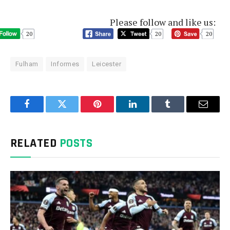
Please follow and like us:
20
20
20
Fulham
Informes
Leicester
Facebook
Twitter
Pinterest
LinkedIn
Tumblr
Email
RELATED
POSTS