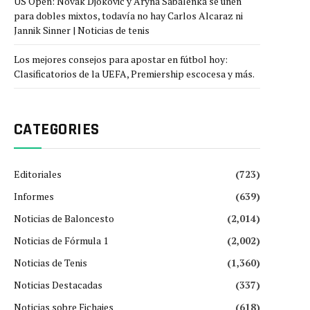
US Open: Novak Djokovic y Aryna Sabalenka se unen
para dobles mixtos, todavía no hay Carlos Alcaraz ni
Jannik Sinner | Noticias de tenis
Los mejores consejos para apostar en fútbol hoy:
Clasificatorios de la UEFA, Premiership escocesa y más.
CATEGORIES
Editoriales
(723)
Informes
(639)
Noticias de Baloncesto
(2,014)
Noticias de Fórmula 1
(2,002)
Noticias de Tenis
(1,360)
Noticias Destacadas
(337)
Noticias sobre Fichajes
(618)