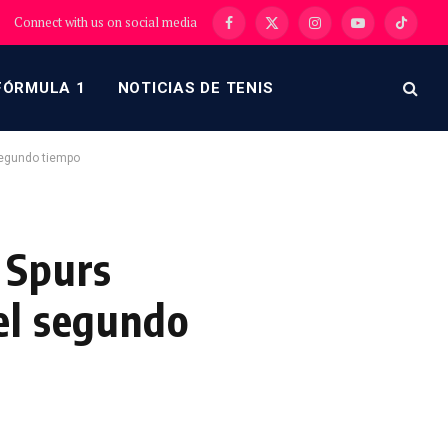
Connect with us on social media
Facebook
X
Instagram
YouTube
TikTok
(Twitter)
FÓRMULA 1
NOTICIAS DE TENIS
segundo tiempo
 Spurs
el segundo