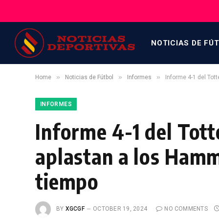
NOTICIAS DE FÚ
»
»
»
Home
Noticias de Fútbol
Informes
Informe 4-1 del To
INFORMES
Informe 4-1 del Tot
aplastan a los Hamm
tiempo
BY
XGCGF
OCTOBER 19, 2024
NO COMMENTS