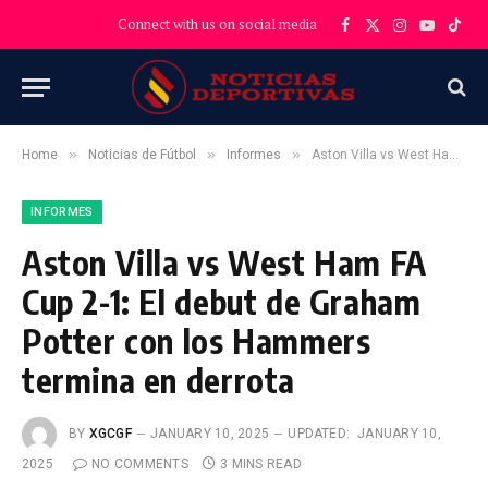
Connect with us on social media
Facebook
X
Instagram
YouTube
TikT
(Twitter)
»
»
»
Home
Noticias de Fútbol
Informes
Aston Villa vs West Ham FA Cup 2-1: El debut de Graham Potter con los Hammers termina en derrota
INFORMES
Aston Villa vs West Ham FA
Cup 2-1: El debut de Graham
Potter con los Hammers
termina en derrota
BY
XGCGF
JANUARY 10, 2025
UPDATED:
JANUARY 10,
2025
NO COMMENTS
3 MINS READ