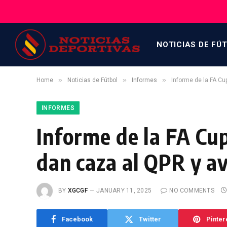
NOTICIAS DE FÚ
»
»
»
Home
Noticias de Fútbol
Informes
Informe de la FA Cu
INFORMES
Informe de la FA Cup
dan caza al QPR y a
BY
XGCGF
JANUARY 11, 2025
NO COMMENTS
Facebook
Twitter
Pinter