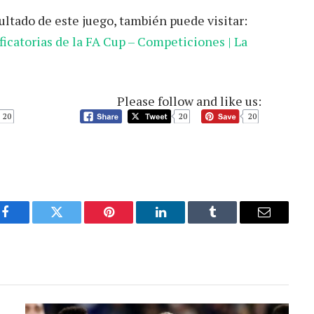
ltado de este juego, también puede visitar:
ficatorias de la FA Cup – Competiciones | La
Please follow and like us:
20
20
20
Facebook
Twitter
Pinterest
LinkedIn
Tumblr
Email