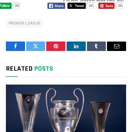
20
20
20
PREMIER LEAGUE
Facebook
Twitter
Pinterest
LinkedIn
Tumblr
Email
RELATED
POSTS