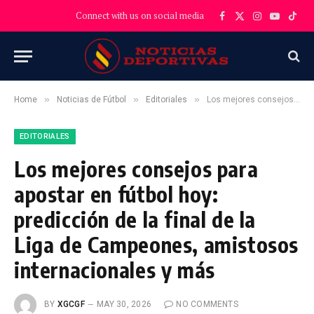
Connect with us on social media
Facebook
X
Instagram
YouTube
TikT
(Twitter)
»
»
»
Home
Noticias de Fútbol
Editoriales
Los mejores consejos para apostar en fútbol hoy: predicción de la final de la Liga de Campeones, amistosos internacionales y más
EDITORIALES
Los mejores consejos para
apostar en fútbol hoy:
predicción de la final de la
Liga de Campeones, amistosos
internacionales y más
BY
XGCGF
MAY 30, 2026
NO COMMENTS