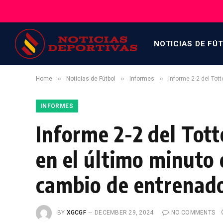
NOTICIAS DE FÚ
»
»
»
Home
Noticias de Fútbol
Informes
Informe 2-2 del Tot
INFORMES
Informe 2-2 del Tot
en el último minuto d
cambio de entrenad
BY
XGCGF
DECEMBER 29, 2024
NO COMMENTS