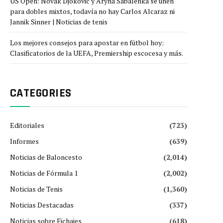
US Open: Novak Djokovic y Aryna Sabalenka se unen
para dobles mixtos, todavía no hay Carlos Alcaraz ni
Jannik Sinner | Noticias de tenis
Los mejores consejos para apostar en fútbol hoy:
Clasificatorios de la UEFA, Premiership escocesa y más.
CATEGORIES
Editoriales
(723)
Informes
(639)
Noticias de Baloncesto
(2,014)
Noticias de Fórmula 1
(2,002)
Noticias de Tenis
(1,360)
Noticias Destacadas
(337)
Noticias sobre Fichajes
(618)