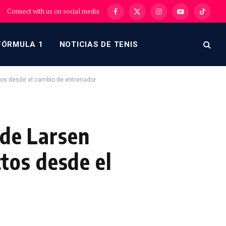
Connect with us on social media
Facebook
X
Instagram
YouTube
TikTok
(Twitter)
FÓRMULA 1
NOTICIAS DE TENIS
ictos desde el cambio de entrenador
 de Larsen
ctos desde el