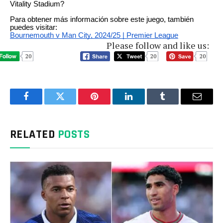
Vitality Stadium?
Para obtener más información sobre este juego, también
puedes visitar:
Bournemouth v Man City, 2024/25 | Premier League
Please follow and like us:
20
20
20
Facebook
Twitter
Pinterest
LinkedIn
Tumblr
Email
RELATED
POSTS