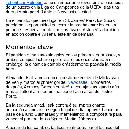
Tottenham Hotspur
sufrió un importante revés en su búsqueda
de un puesto en la Liga de Campeones de la UEFA, tras una
dura derrota por 4-0 ante el Newcastle United.
En el partido, que tuvo lugar en St. James’ Park, los Spurs
perdieron la oportunidad de cerrar la brecha entre los cuatro
primeros, especialmente con sus rivales Aston Villa también
en acción contra el Arsenal este fin de semana.
Momentos clave
El partido se mantuvo sin goles en los primeros compases, y
ambos equipos lucharon por crear ocasiones claras. Sin
embargo, la dinámica cambió drásticamente pasada la media
hora.
Alexander Isak aprovechó un desliz defensivo de Micky van
de Ven y marcó el primer gol del
Newcastle
. Momentos
después, Anthony Gordon duplicó la ventaja, castigando aún
más al Tottenham tras un mal pase hacia atrás de Pedro
Porro.
En la segunda mitad, Isak continuó su impresionante
actuación al anotar su segundo gol del día, aprovechando un
pase de Bruno Guimarães y manteniendo la compostura para
vencer al portero de los Spurs, Martin Dúbravka.
A pesar de los cambios tácticos realizados por el técnico del