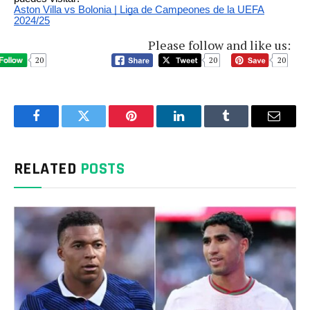
Aston Villa vs Bolonia | Liga de Campeones de la UEFA
2024/25
Please follow and like us:
20
20
20
Facebook
Twitter
Pinterest
LinkedIn
Tumblr
Email
RELATED
POSTS