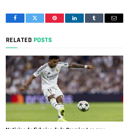
Facebook
Twitter
Pinterest
LinkedIn
Tumblr
Email
RELATED
POSTS