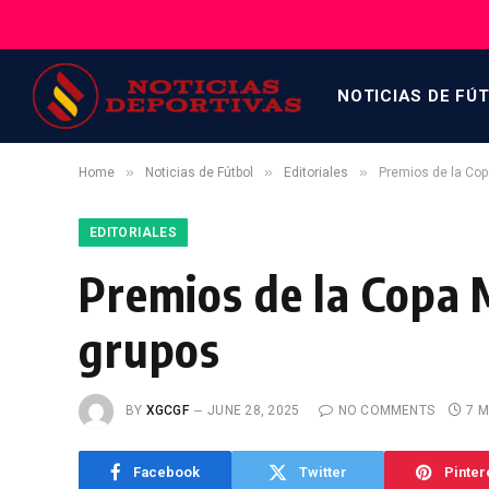
NOTICIAS DE FÚ
»
»
»
Home
Noticias de Fútbol
Editoriales
Premios de la Copa
EDITORIALES
Premios de la Copa M
grupos
BY
XGCGF
JUNE 28, 2025
NO COMMENTS
7 M
Facebook
Twitter
Pinter