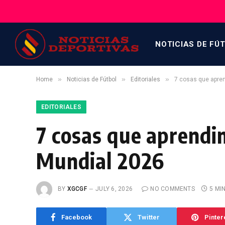
NOTICIAS DE FÚ
»
»
»
Home
Noticias de Fútbol
Editoriales
7 cosas que apren
EDITORIALES
7 cosas que aprendim
Mundial 2026
BY
XGCGF
JULY 6, 2026
NO COMMENTS
5 MI
Facebook
Twitter
Pinter