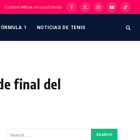
Connect with us on social media
Facebook
X
Instagram
YouTube
TikTok
(Twitter)
FÓRMULA 1
NOTICIAS DE TENIS
e final del