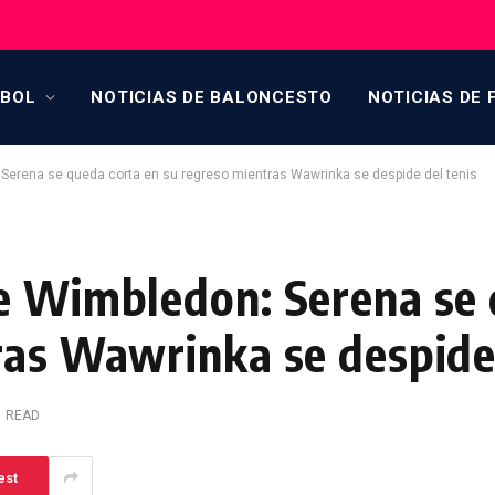
TBOL
NOTICIAS DE BALONCESTO
NOTICIAS DE 
Serena se queda corta en su regreso mientras Wawrinka se despide del tenis
e Wimbledon: Serena se 
ras Wawrinka se despide 
N READ
est