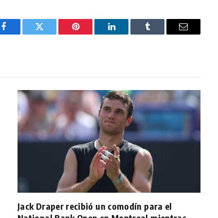
Facebook
Twitter
Pinterest
LinkedIn
Tumblr
Email
Jack Draper recibió un comodín para el
National Bank Open en Montreal mientras