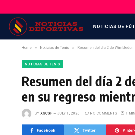
NOTICIAS DE FÚ
»
»
Home
Noticias de Tenis
Resumen del día 2 de Wimbledon: 
NOTICIAS DE TENIS
Resumen del día 2 d
en su regreso mient
BY
XGCGF
JULY 1, 2026
NO COMMENTS
1 MI
Facebook
Twitter
Pinter