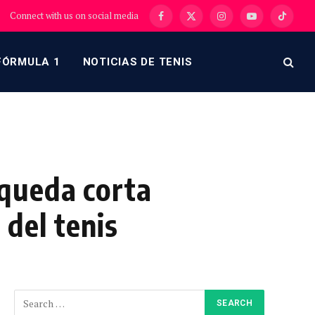
Connect with us on social media
Facebook
X
Instagram
YouTube
TikTok
(Twitter)
FÓRMULA 1
NOTICIAS DE TENIS
queda corta
del tenis